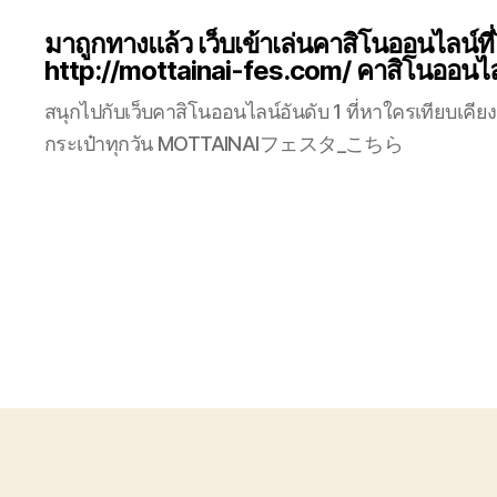
มาถูกทางแล้ว เว็บเข้าเล่นคาสิโนออนไลน์ที่
http://mottainai-fes.com/ คาสิโนออนไลน
สนุกไปกับเว็บคาสิโนออนไลน์อันดับ 1 ที่หาใครเทียบเคีย
กระเป๋าทุกวัน MOTTAINAIフェスタ_こちら