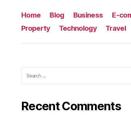
Home
Blog
Business
E-co
Property
Technology
Travel
Search
for:
Recent Comments