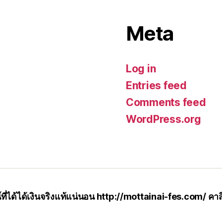
Meta
Log in
Entries feed
Comments feed
WordPress.org
ที่ได้ได้เงินจริงแท้แน่นอน http://mottainai-fes.com/ คาส